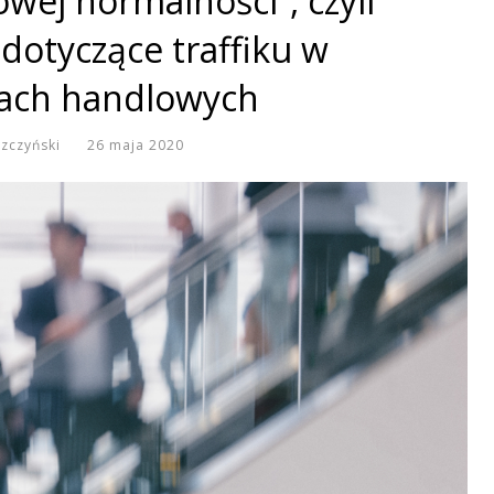
ej normalności”, czyli
dotyczące traffiku w
ach handlowych
szczyński
26 maja 2020