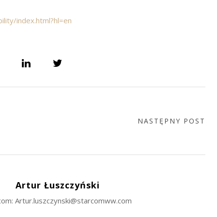
lity/index.html?hl=en
NASTĘPNY POST
Artur Łuszczyński
com: Artur.luszczynski@starcomww.com