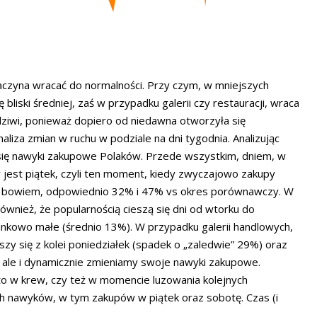
aczyna wracać do normalności. Przy czym, w mniejszych
bliski średniej, zaś w przypadku galerii czy restauracji, wraca
dziwi, ponieważ dopiero od niedawna otworzyła się
aliza zmian w ruchu w podziale na dni tygodnia. Analizując
 się nawyki zakupowe Polaków. Przede wszystkim, dniem, w
 jest piątek, czyli ten moment, kiedy zwyczajowo zakupy
am bowiem, odpowiednio 32% i 47% vs okres porównawczy. W
ównież, że popularnością cieszą się dni od wtorku do
unkowo małe (średnio 13%). W przypadku galerii handlowych,
eszy się z kolei poniedziałek (spadek o „zaledwie” 29%) oraz
e, ale i dynamicznie zmieniamy swoje nawyki zakupowe.
o w krew, czy też w momencie luzowania kolejnych
 nawyków, w tym zakupów w piątek oraz sobotę. Czas (i