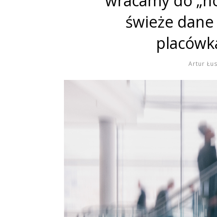
wracamy do „now
świeże dane 
placówk
Artur Łu