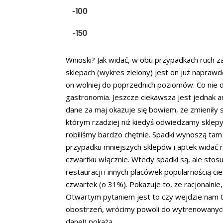
Wnioski? Jak widać, w obu przypadkach ruch z
sklepach (wykres zielony) jest on już naprawdę 
on wolniej do poprzednich poziomów. Co nie 
gastronomia. Jeszcze ciekawsza jest jednak an
dane za maj okazuje się bowiem, że zmieniły
którym rzadziej niż kiedyś odwiedzamy sklepy
robiliśmy bardzo chętnie. Spadki wynoszą t
przypadku mniejszych sklepów i aptek widać r
czwartku włącznie. Wtedy spadki są, ale stos
restauracji i innych placówek popularnością ci
czwartek (o 31%). Pokazuje to, że racjonalni
Otwartym pytaniem jest to czy wejdzie nam t
obostrzeń, wrócimy powoli do wytrenowanych
dane!) pokażą.