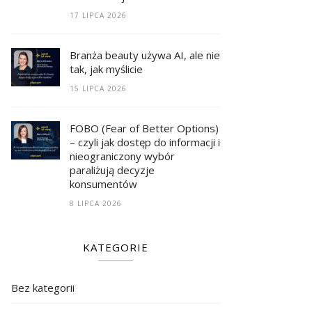
17 LIPCA 2026
Branża beauty używa AI, ale nie
tak, jak myślicie
15 LIPCA 2026
FOBO (Fear of Better Options)
– czyli jak dostęp do informacji i
nieograniczony wybór
paraliżują decyzje
konsumentów
8 LIPCA 2026
KATEGORIE
Bez kategorii