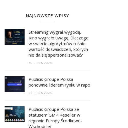
NAJNOWSZE WPISY
Streaming wygrał wygodę.
Kino wygrało uwagę. Dlaczego
w świecie algorytmów rośnie
wartość doświadczeń, których
nie da się spersonalizować?
30 LIPCA 2026
Publicis Groupe Polska
ponownie liderem rynku w raporcie RECMA
22 LIPCA 2026
Publicis Groupe Polska ze
statusem GMP Reseller w
regionie Europy Środkowo-
Wschodniej