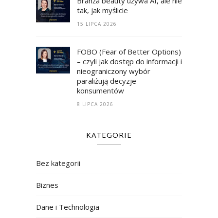
Branża beauty używa AI, ale nie
tak, jak myślicie
15 LIPCA 2026
FOBO (Fear of Better Options)
– czyli jak dostęp do informacji i
nieograniczony wybór
paraliżują decyzje
konsumentów
8 LIPCA 2026
KATEGORIE
Bez kategorii
Biznes
Dane i Technologia