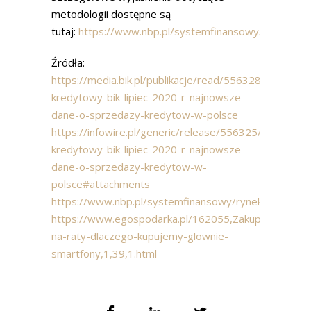
metodologii dostępne są
tutaj:
https://www.nbp.pl/systemfinansowy/rynek_kr
Źródła:
https://media.bik.pl/publikacje/read/556328/newslett
kredytowy-bik-lipiec-2020-r-najnowsze-
dane-o-sprzedazy-kredytow-w-polsce
https://infowire.pl/generic/release/556325/newslette
kredytowy-bik-lipiec-2020-r-najnowsze-
dane-o-sprzedazy-kredytow-w-
polsce#attachments
https://www.nbp.pl/systemfinansowy/rynek_kredyto
https://www.egospodarka.pl/162055,Zakupy-
na-raty-dlaczego-kupujemy-glownie-
smartfony,1,39,1.html