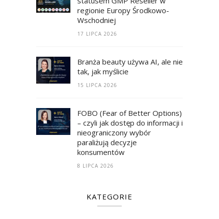
statusem GMP Reseller w
regionie Europy Środkowo-
Wschodniej
17 LIPCA 2026
Branża beauty używa AI, ale nie
tak, jak myślicie
15 LIPCA 2026
FOBO (Fear of Better Options)
– czyli jak dostęp do informacji i
nieograniczony wybór
paraliżują decyzje
konsumentów
8 LIPCA 2026
KATEGORIE