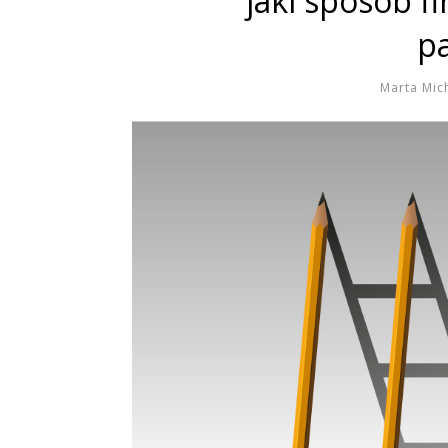
jaki sposób f
p
Marta Mic