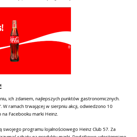
ć
iu, ich zdaniem, najlepszych punktów gastronomicznych.
”. W ramach trwającej w sierpniu akcji, odwiedzono 10
no na Facebooku marki Heinz.
ą swojego programu lojalnościowego Heinz Club 57. Za
trzymać rabaty na produkty marki. Dodatkowo udostępniane