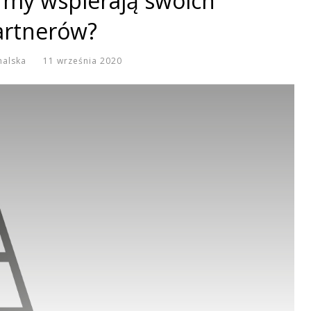
irmy wspierają swoich
artnerów?
halska
11 września 2020