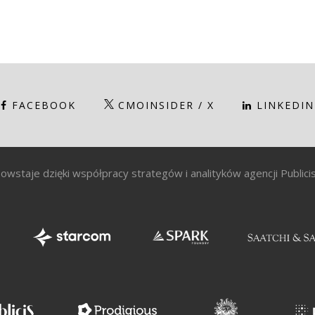
FACEBOOK
CMOINSIDER / X
LINKEDIN
owstaje dzięki współpracy strategów i analityków agencji Public