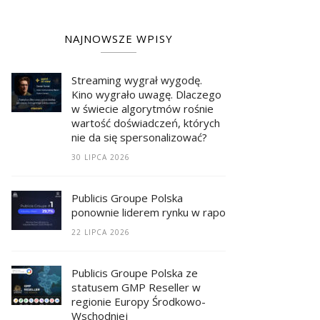
NAJNOWSZE WPISY
Streaming wygrał wygodę.
Kino wygrało uwagę. Dlaczego
w świecie algorytmów rośnie
wartość doświadczeń, których
nie da się spersonalizować?
30 LIPCA 2026
Publicis Groupe Polska
ponownie liderem rynku w raporcie RECMA
22 LIPCA 2026
Publicis Groupe Polska ze
statusem GMP Reseller w
regionie Europy Środkowo-
Wschodniej