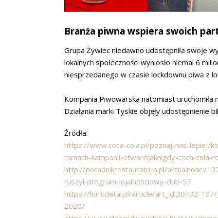
Branża piwna wspiera swoich pa
Grupa Żywiec niedawno udostępniła swoje wyn
lokalnych społeczności wyniosło niemal 6 mili
niesprzedanego w czasie lockdownu piwa z loka
Kompania Piwowarska natomiast uruchomiła nie
Działania marki Tyskie objęły udostępnienie b
Źródła:
https://www.coca-cola.pl/poznaj-nas-lepiej
ramach-kampanii-otwarcijaknigdy-coca-cola-r
http://poradnikrestauratora.pl/aktualnosci/1
ruszyl-program-lojalnosciowy-club-57
https://hurtidetal.pl/article/art_id,30432-
2020/
https://www.dlahandlu.pl/detal-hurt/wiadomo