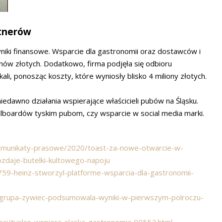
rtnerów
iki finansowe. Wsparcie dla gastronomii oraz dostawców i
onów złotych. Dodatkowo, firma podjęła się odbioru
li, ponosząc koszty, które wyniosły blisko 4 miliony złotych.
dawno działania wspierające właścicieli pubów na Śląsku.
illboardów tyskim pubom, czy wsparcie w social media marki.
/komunikaty-prasowe/2020/toast-za-nowe-otwarcie-w-
ozdaje-butelki-kultowego-napoju
9759-heinz-stworzyl-platforme-wsparcia-dla-gastronomii-
107/grupa-zywiec-podsumowala-wyniki-w-pierwszym-polroczu-
sci/tyskie-wspiera-slaska-gastronomie,90552.html