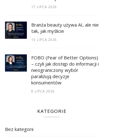
17 LIPCA 2026
Branża beauty używa AI, ale nie
tak, jak myślicie
15 LIPCA 2026
FOBO (Fear of Better Options)
– czyli jak dostęp do informacji i
nieograniczony wybór
paraliżują decyzje
konsumentów
8 LIPCA 2026
KATEGORIE
Bez kategorii