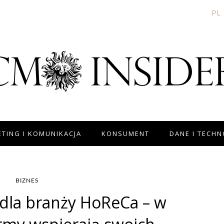
PL
TING I KOMUNIKACJA
KONSUMENT
DANE I TECH
BIZNES
dla branży HoReCa – w