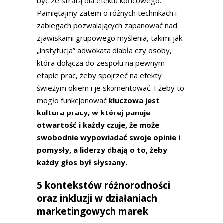
być ze stratą dla efektu końcowego.
Pamiętajmy zatem o różnych technikach i
zabiegach pozwalających zapanować nad
zjawiskami grupowego myślenia, takimi jak
„instytucja” adwokata diabła czy osoby,
która dołącza do zespołu na pewnym
etapie prac, żeby spojrzeć na efekty
świeżym okiem i je skomentować. I żeby to
mogło funkcjonować
kluczowa jest
kultura pracy, w której panuje
otwartość i każdy czuje, że może
swobodnie wypowiadać swoje opinie i
pomysły, a liderzy dbają o to, żeby
każdy głos był słyszany.
5 kontekstów różnorodności
oraz inkluzji w działaniach
marketingowych marek