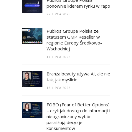
ponownie liderem rynku w raporcie RECM
22 LIPCA 2026
Publicis Groupe Polska ze
statusem GMP Reseller w
regionie Europy Środkowo-
Wschodniej
17 LIPCA 2026
Branża beauty używa AI, ale nie
tak, jak myślicie
15 LIPCA 2026
FOBO (Fear of Better Options)
– czyli jak dostęp do informacji i
nieograniczony wybór
paraliżują decyzje
konsumentów