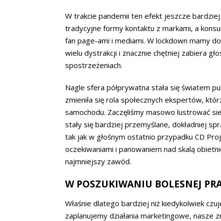
W trakcie pandemii ten efekt jeszcze bardzie
tradycyjne formy kontaktu z markami, a konsu
fan page-ami i mediami. W lockdown mamy do
wielu dystrakcji i znacznie chętniej zabiera gł
spostrzeżeniach.
Nagle sfera półprywatna stała się światem p
zmieniła się rola społecznych ekspertów, którz
samochodu. Zaczęliśmy masowo lustrować sie
stały się bardziej przemyślane, dokładniej sp
tak jak w głośnym ostatnio przypadku CD Pro
oczekiwaniami i panowaniem nad skalą obietn
najmniejszy zawód.
W POSZUKIWANIU BOLESNEJ P
Właśnie dlatego bardziej niż kiedykolwiek czu
zaplanujemy działania marketingowe, nasze z