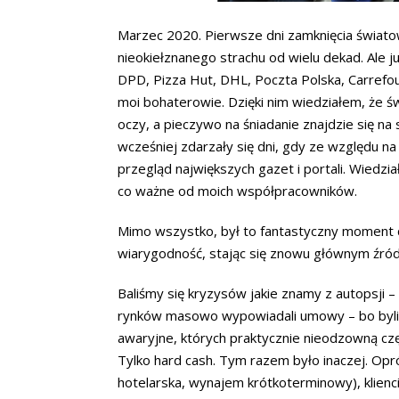
Marzec 2020. Pierwsze dni zamknięcia świato
nieokiełznanego strachu od wielu dekad. Ale 
DPD, Pizza Hut, DHL, Poczta Polska, Carrefour
moi bohaterowie. Dzięki nim wiedziałem, że świ
oczy, a pieczywo na śniadanie znajdzie się 
wcześniej zdarzały się dni, gdy ze względu 
przegląd największych gazet i portali. Wiedzi
co ważne od moich współpracowników.
Mimo wszystko, był to fantastyczny moment d
wiarygodność, stając się znowu głównym źród
Baliśmy się kryzysów jakie znamy z autopsji –
rynków masowo wypowiadali umowy – bo byli w
awaryjne, których praktycznie nieodzowną czę
Tylko hard cash. Tym razem było inaczej. Opr
hotelarska, wynajem krótkoterminowy), klienci