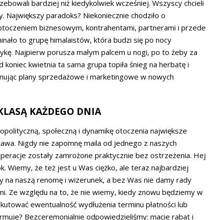
zebowali bardziej niż kiedykolwiek wcześniej. Wszyscy chcieli
y. Największy paradoks? Niekoniecznie chodziło o
toczeniem biznesowym, kontrahentami, partnerami i przede
ało to grupę himalaistów, która budzi się po nocy
kę. Najpierw porusza małym palcem u nogi, po to żeby za
d koniec kwietnia ta sama grupa topiła śnieg na herbatę i
snując plany sprzedażowe i marketingowe w nowych
 KLASĄ KAŻDEGO DNIA
eopolityczną, społeczną i dynamikę otoczenia największe
tawa. Nigdy nie zapomnę maila od jednego z naszych
ej operacje zostały zamrożone praktycznie bez ostrzeżenia. Hej
 Wiemy, że też jest u Was ciężko, ale teraz najbardziej
 na naszą renomę i wizerunek, a bez Was nie damy rady
mi. Ze względu na to, że nie wiemy, kiedy znowu będziemy w
kutować ewentualność wydłużenia terminu płatności lub
unormuje? Bezceremonialnie odpowiedzieliśmy: macie rabat i