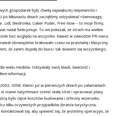
wych gospodarek były chwilą największej niepewności i
już po kilkunastu dniach zaczęliśmy odzyskiwać równowagę.
, Lidl, Biedronka, Cukier Puder, Free Now – to moje firmy,
at nadal funkcjonuje. To oni pokazali, że strach ma wielkie
na stole bez względu na wszystko. Nawet w zawodzie PR-owca
na nawał obowiązków brakowało czasu na prasówkę i klasyczny
ałem, że zanim dojadę do biura i tak dowiem się wszystkiego,
la wielu mediów. Odzyskały swój blask, świeżość i
łem informacji.
 2003, 2008. Klienci już w pierwszych dniach po załamaniach
 stanie natychmiast ocenić skalę strat i opracować plany
ścią było cięcie kosztów budowania i ochrony wizerunku.
ócz kilku oczywistych przypadków (branża turystyczna,
 kontaktowali się, aby upewnić się, że jesteśmy operacyjni, że