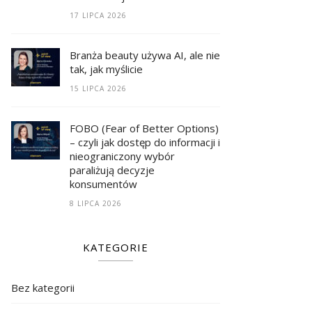
17 LIPCA 2026
Branża beauty używa AI, ale nie
tak, jak myślicie
15 LIPCA 2026
FOBO (Fear of Better Options)
– czyli jak dostęp do informacji i
nieograniczony wybór
paraliżują decyzje
konsumentów
8 LIPCA 2026
KATEGORIE
Bez kategorii