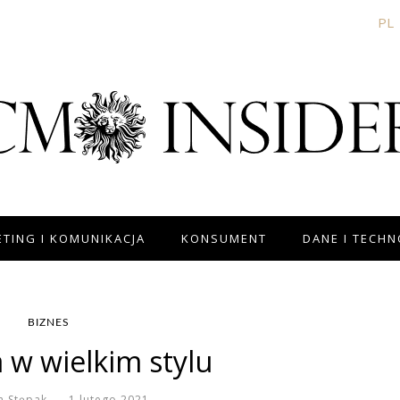
PL
TING I KOMUNIKACJA
KONSUMENT
DANE I TECH
BIZNES
 w wielkim stylu
n Stępak
1 lutego 2021