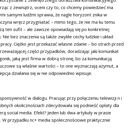
t korzystanie z zewnętrznego doradztwa komunikacyjnego.
rząc z zewnątrz, oceni czy to, co chcemy powiedzieć ma
mi samymi ludźmi sprawia, że nagle horyzont znika w
zaczyna wręcz przygniatać – mimo tego, że nie ma ku temu
zą ten sufit – ale zawsze opowiadają się po konkretnej
 Nie bez znaczenia są także zwykłe cechy ludzkie i układ
 pracy. Ciężko jest przekazać własne zdanie – bo strach przed
zeważającej części przypadków, doradzając jaki komunikat
ik, jaką jest firma w dobrą stronę, bo za komunikacją
luczowe są właśnie wartości – to one wyznaczają azymut, a
cja działania się w nie odpowiednio wpisuje.
esponsywność w dialogu. Pracując przy połączeniu telewizji n i
dobnych okolicznościach zdecydowała się podnieść opłaty dla
rą social media. Efekt? Jeden lub dwa artykuły w prasie
w. W przypadku nc+ media społecznościowe praktycznie