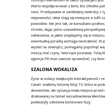
Istotnym elementem w takich sytuacjach jes
Warto współpracować z kimś, kto chłodno pat
sens. Przebywanie w zamkniętej twierdzy z ty
niepewności, okna stają się mniejsze a sufit 
powodów. Nie jest tak, że konsultanci podnos
stronie, dając jasno uzasadnioną perspektywę.
odniesienia, w jakim znajdujemy się w miejscu
ewentualną porażką wzmaga neutralność. W pr
wysłać na zewnątrz, pomagamy popchnąć wagon
muszą stać czyny, tworzące postawę. Tutaj k
agencja PR musi zawsze sprawdzać, czy koncep
SZALONA WOKALIZA
Życie w izolacji zwiększyło interaktywność i r
Canal+ znaliśmy historię Wizji TV, która w po
abonentów, ale sytuacja miała miejsce przed e
drukowanej na temat niezadowolenia klientó
podważyły założenia biznesowe fuzji.