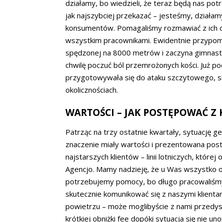
działamy, bo wiedzieli, że teraz będą nas potr
jak najszybciej przekazać – jesteśmy, działam
konsumentów. Pomagaliśmy rozmawiać z ich o
wszystkim pracownikami. Ewidentnie przypomin
spędzonej na 8000 metrów i zaczyna gimnasty
chwilę poczuć ból przemrożonych kości. Już po
przygotowywała się do ataku szczytowego, 
okolicznościach.
WARTOŚCI – JAK POSTĘPOWAĆ Z
Patrząc na trzy ostatnie kwartały, sytuację g
znaczenie miały wartości i prezentowana pos
najstarszych klientów – linii lotniczych, któr
Agencjo. Mamy nadzieję, że u Was wszystko ok.
potrzebujemy pomocy, bo długo pracowaliśmy
skutecznie komunikować się z naszymi klienta
powietrzu – może moglibyście z nami przedys
krótkiej obniżki fee dopóki sytuacja się nie 