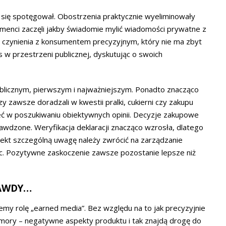
j się spotęgował. Obostrzenia praktycznie wyeliminowały
menci zaczęli jakby świadomie mylić wiadomości prywatne z
 czynienia z konsumentem precyzyjnym, który nie ma zbyt
os w przestrzeni publicznej, dyskutując o swoich
ublicznym, pierwszym i najważniejszym. Ponadto znacząco
y zawsze doradzali w kwestii pralki, cukierni czy zakupu
ć w poszukiwaniu obiektywnych opinii. Decyzje zakupowe
rawdzone. Weryfikacja deklaracji znacząco wzrosła, dlatego
jekt szczególną uwagę należy zwrócić na zarządzanie
ic. Pozytywne zaskoczenie zawsze pozostanie lepsze niż
RAWDY…
jemy rolę „earned media”. Bez względu na to jak precyzyjnie
mory – negatywne aspekty produktu i tak znajdą drogę do