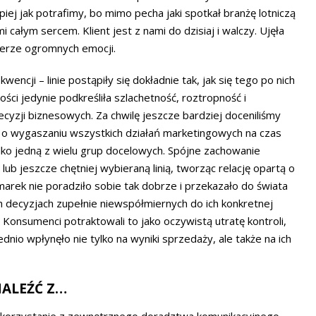
ej jak potrafimy, bo mimo pecha jaki spotkał branżę lotniczą
 całym sercem. Klient jest z nami do dzisiaj i walczy. Ujęła
erze ogromnych emocji.
encji – linie postąpiły się dokładnie tak, jak się tego po nich
ści jedynie podkreśliła szlachetność, roztropność i
yzji biznesowych. Za chwilę jeszcze bardziej doceniliśmy
y o wygaszaniu wszystkich działań marketingowych na czas
ylko jedną z wielu grup docelowych. Spójne zachowanie
b jeszcze chętniej wybieraną linią, tworząc relację opartą o
rek nie poradziło sobie tak dobrze i przekazało do świata
decyzjach zupełnie niewspółmiernych do ich konkretnej
. Konsumenci potraktowali to jako oczywistą utratę kontroli,
ednio wpłynęło nie tylko na wyniki sprzedaży, ale także na ich
NALEŹĆ Z…