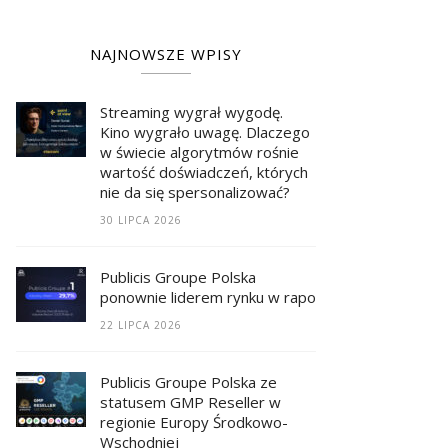
NAJNOWSZE WPISY
Streaming wygrał wygodę.
Kino wygrało uwagę. Dlaczego
w świecie algorytmów rośnie
wartość doświadczeń, których
nie da się spersonalizować?
30 LIPCA 2026
Publicis Groupe Polska
ponownie liderem rynku w raporcie RECMA
22 LIPCA 2026
Publicis Groupe Polska ze
statusem GMP Reseller w
regionie Europy Środkowo-
Wschodniej