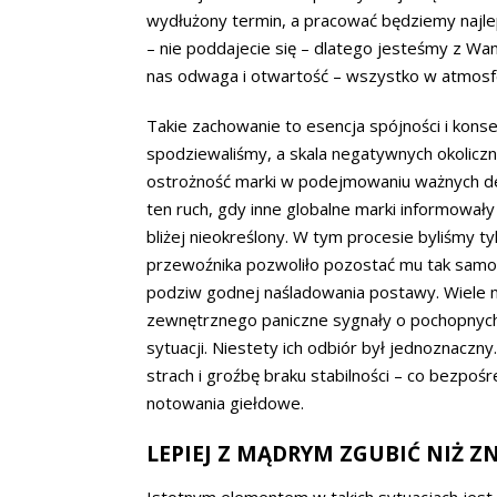
wydłużony termin, a pracować będziemy najlepi
– nie poddajecie się – dlatego jesteśmy z Wami
nas odwaga i otwartość – wszystko w atmosf
Takie zachowanie to esencja spójności i konsekw
spodziewaliśmy, a skala negatywnych okoliczno
ostrożność marki w podejmowaniu ważnych dec
ten ruch, gdy inne globalne marki informował
bliżej nieokreślony. W tym procesie byliśmy t
przewoźnika pozwoliło pozostać mu tak samo lu
podziw godnej naśladowania postawy. Wiele ma
zewnętrznego paniczne sygnały o pochopnych 
sytuacji. Niestety ich odbiór był jednoznaczny
strach i groźbę braku stabilności – co bezpośr
notowania giełdowe.
LEPIEJ Z MĄDRYM ZGUBIĆ NIŻ Z