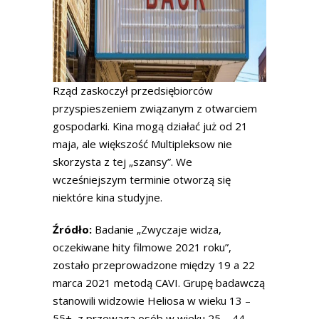
Rząd zaskoczył przedsiębiorców
przyspieszeniem związanym z otwarciem
gospodarki. Kina mogą działać już od 21
maja, ale większość Multipleksow nie
skorzysta z tej „szansy”. We
wcześniejszym terminie otworzą się
niektóre kina studyjne.
Źródło:
Badanie „Zwyczaje widza,
oczekiwane hity filmowe 2021 roku”,
zostało przeprowadzone między 19 a 22
marca 2021 metodą CAVI. Grupę badawczą
stanowili widzowie Heliosa w wieku 13 –
55+, z przewagą osób w wieku 25 – 44,