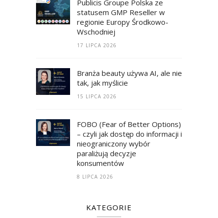
Publicis Groupe Polska ze
statusem GMP Reseller w
regionie Europy Środkowo-
Wschodniej
17 LIPCA 2026
Branża beauty używa AI, ale nie
tak, jak myślicie
15 LIPCA 2026
FOBO (Fear of Better Options)
– czyli jak dostęp do informacji i
nieograniczony wybór
paraliżują decyzje
konsumentów
8 LIPCA 2026
KATEGORIE