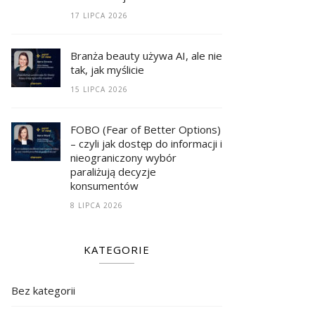
17 LIPCA 2026
Branża beauty używa AI, ale nie
tak, jak myślicie
15 LIPCA 2026
FOBO (Fear of Better Options)
– czyli jak dostęp do informacji i
nieograniczony wybór
paraliżują decyzje
konsumentów
8 LIPCA 2026
KATEGORIE
Bez kategorii