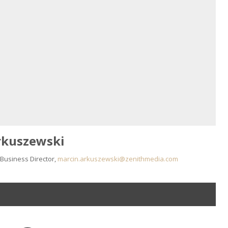
rkuszewski
Business Director,
marcin.arkuszewski@zenithmedia.com