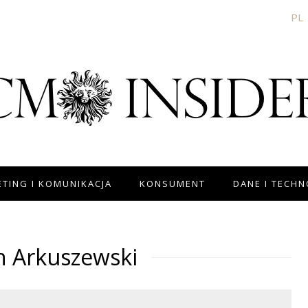
PL
TING I KOMUNIKACJA
KONSUMENT
DANE I TECH
n Arkuszewski