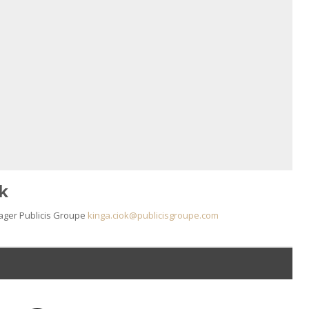
k
ager Publicis Groupe
kinga.ciok@publicisgroupe.com