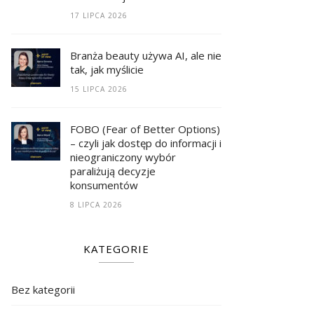
17 LIPCA 2026
Branża beauty używa AI, ale nie
tak, jak myślicie
15 LIPCA 2026
FOBO (Fear of Better Options)
– czyli jak dostęp do informacji i
nieograniczony wybór
paraliżują decyzje
konsumentów
8 LIPCA 2026
KATEGORIE
Bez kategorii