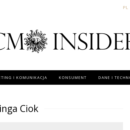
PL
TING I KOMUNIKACJA
KONSUMENT
DANE I TECH
inga Ciok