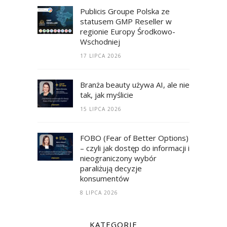
Publicis Groupe Polska ze
statusem GMP Reseller w
regionie Europy Środkowo-
Wschodniej
17 LIPCA 2026
Branża beauty używa AI, ale nie
tak, jak myślicie
15 LIPCA 2026
FOBO (Fear of Better Options)
– czyli jak dostęp do informacji i
nieograniczony wybór
paraliżują decyzje
konsumentów
8 LIPCA 2026
KATEGORIE