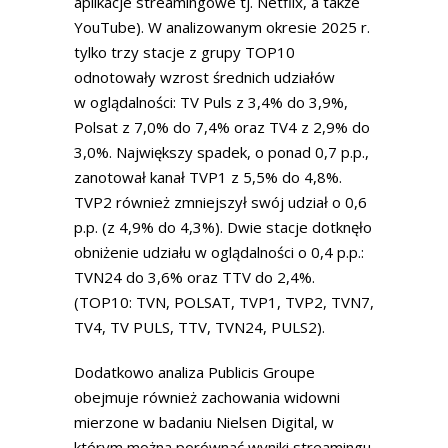
aplikacje streamingowe tj. Netflix, a także
YouTube). W analizowanym okresie 2025 r.
tylko trzy stacje z grupy TOP10
odnotowały wzrost średnich udziałów
w oglądalności: TV Puls z 3,4% do 3,9%,
Polsat z 7,0% do 7,4% oraz TV4 z 2,9% do
3,0%. Największy spadek, o ponad 0,7 p.p.,
zanotował kanał TVP1 z 5,5% do 4,8%.
TVP2 również zmniejszył swój udział o 0,6
p.p. (z 4,9% do 4,3%). Dwie stacje dotknęło
obniżenie udziału w oglądalności o 0,4 p.p.:
TVN24 do 3,6% oraz TTV do 2,4%.
(TOP10: TVN, POLSAT, TVP1, TVP2, TVN7,
TV4, TV PULS, TTV, TVN24, PULS2).
Dodatkowo analiza Publicis Groupe
obejmuje również zachowania widowni
mierzone w badaniu Nielsen Digital, w
którym można porównać wyniki streamingu