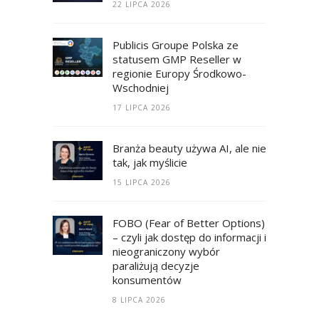
22 LIPCA 2026
Publicis Groupe Polska ze
statusem GMP Reseller w
regionie Europy Środkowo-
Wschodniej
17 LIPCA 2026
Branża beauty używa AI, ale nie
tak, jak myślicie
15 LIPCA 2026
FOBO (Fear of Better Options)
– czyli jak dostęp do informacji i
nieograniczony wybór
paraliżują decyzje
konsumentów
8 LIPCA 2026