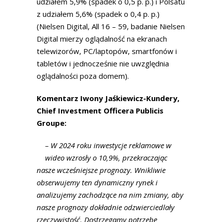
udziałem 5,9% (spadek o 0,5 p. p.) i Polsatu
z udziałem 5,6% (spadek o 0,4 p. p.)
(Nielsen Digital, All 16 – 59, badanie Nielsen
Digital mierzy oglądalność na ekranach
telewizorów, PC/laptopów, smartfonów i
tabletów i jednocześnie nie uwzględnia
oglądalności poza domem).
Komentarz Iwony Jaśkiewicz-Kundery,
Chief Investment Officera Publicis
Groupe:
– W 2024 roku inwestycje reklamowe w
wideo wzrosły o 10,9%, przekraczając
nasze wcześniejsze prognozy. Wnikliwie
obserwujemy ten dynamiczny rynek i
analizujemy zachodzące na nim zmiany, aby
nasze prognozy dokładnie odzwierciedlały
rzeczywistość. Dostrzegamy potrzebę