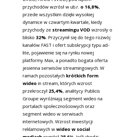
przychodów wzrósł w ub.r.
o 16,8%
,
przede wszystkim dzięki wysokiej
dynamice w czwartym kwartale, kiedy
przychody ze
streamingu VOD
wzrosły o
blisko
32%
. Przyczynił się do tego rozwój
kanałów FAST i ofert subskrypcji typu ad-
lite, pojawienie się na rynku nowej
platformy Max, a ponadto bogata oferta
jesienna serwisów streamingowych. W
ramach pozostałych
krótkich form
wideo
in stream, których wzrost
przekroczył
25,4%
, analitycy Publicis
Groupe wyróżniają segment wideo na
portalach społecznościowych oraz
segment wideo w serwisach
internetowych. Wzrost inwestycji
reklamowych w
wideo w social
mediach
wyniósł
28,6
%. Jeśli chodzi