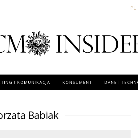
PL
TING I KOMUNIKACJA
KONSUMENT
DANE I TECH
rzata Babiak