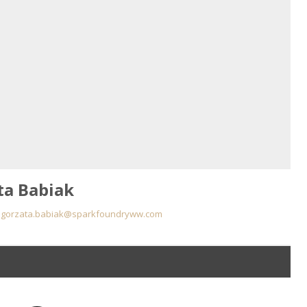
ta Babiak
lgorzata.babiak@sparkfoundryww.com