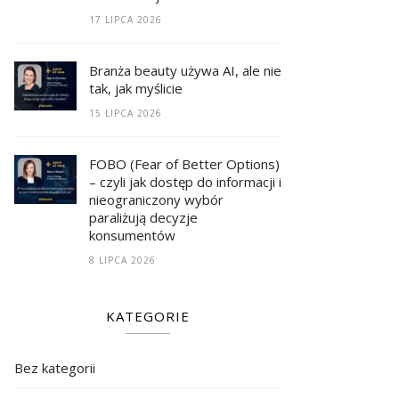
17 LIPCA 2026
Branża beauty używa AI, ale nie
tak, jak myślicie
15 LIPCA 2026
FOBO (Fear of Better Options)
– czyli jak dostęp do informacji i
nieograniczony wybór
paraliżują decyzje
konsumentów
8 LIPCA 2026
KATEGORIE
Bez kategorii