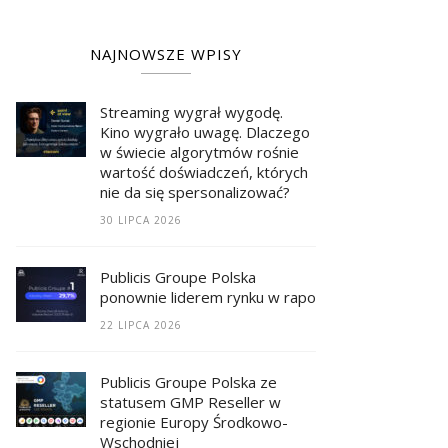
NAJNOWSZE WPISY
Streaming wygrał wygodę.
Kino wygrało uwagę. Dlaczego
w świecie algorytmów rośnie
wartość doświadczeń, których
nie da się spersonalizować?
30 LIPCA 2026
Publicis Groupe Polska
ponownie liderem rynku w raporcie RECMA
22 LIPCA 2026
Publicis Groupe Polska ze
statusem GMP Reseller w
regionie Europy Środkowo-
Wschodniej